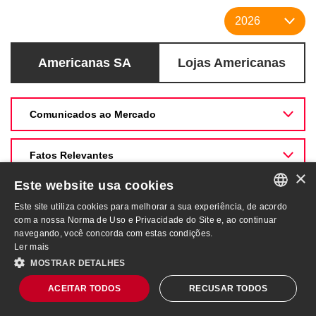
Americanas SA
Lojas Americanas
Comunicados ao Mercado
Fatos Relevantes
×
Este website usa cookies
Este site utiliza cookies para melhorar a sua experiência, de acordo
PORTUGUESE
com a nossa Norma de Uso e Privacidade do Site e, ao continuar
navegando, você concorda com estas condições.
ENGLISH
Ler mais
MOSTRAR DETALHES
AMER3
R$ 4,18
-9,33%
ACEITAR TODOS
RECUSAR TODOS
Mapa do Site
IBOV
172.513
-1,73%