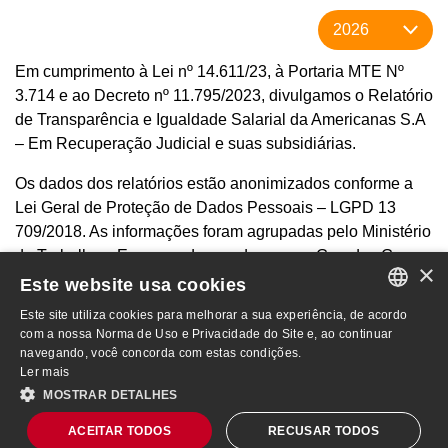
Em cumprimento à Lei nº 14.611/23, à Portaria MTE Nº
3.714 e ao Decreto nº 11.795/2023, divulgamos o Relatório
de Transparência e Igualdade Salarial da Americanas S.A
– Em Recuperação Judicial e suas subsidiárias.
Os dados dos relatórios estão anonimizados conforme a
Lei Geral de Proteção de Dados Pessoais – LGPD 13
709/2018. As informações foram agrupadas pelo Ministério
do Trabalho e Emprego de acordo com os Grandes Grupos
×
da CBO (Classificação Brasileira de Ocupações).
Este website usa cookies
Este site utiliza cookies para melhorar a sua experiência, de acordo
PORTUGUESE
com a nossa Norma de Uso e Privacidade do Site e, ao continuar
Relatórios por CNPJ
navegando, você concorda com estas condições.
ENGLISH
Ler mais
MOSTRAR DETALHES
AMER3
R$ 4,18
-9,33%
ACEITAR TODOS
RECUSAR TODOS
Mapa do Site